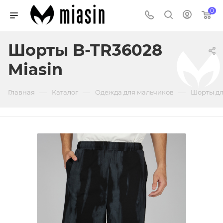
0
Шорты B-TR36028
Miasin
—
—
—
Главная
Каталог
Одежда для мальчиков
Шорты дл