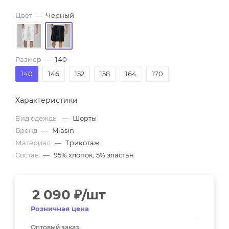
Цвет
—
Черный
Размер
—
140
140
146
152
158
164
170
Характеристики
Вид одежды
—
Шорты
Бренд
—
Miasin
Материал
—
Трикотаж
Состав
—
95% хлопок; 5% эластан
2 090
₽
/шт
Розничная цена
Оптовый заказ