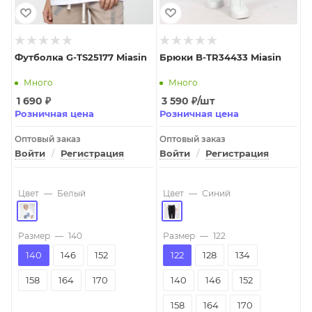
Футболка G-TS25177 Miasin
Брюки B-TR34433 Miasin
Много
Много
1 690
₽
3 590
₽
/шт
Розничная цена
Розничная цена
Оптовый заказ
Оптовый заказ
Войти
/
Регистрация
Войти
/
Регистрация
Цвет
—
Белый
Цвет
—
Синий
Размер
—
140
Размер
—
122
140
146
152
122
128
134
158
164
170
140
146
152
158
164
170