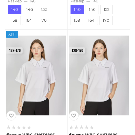
Размер
—
140
Размер
—
140
140
146
152
140
146
152
158
164
170
158
164
170
ХИТ
блузка WBG-SH63689S-
блузка WBG-SH63689S-