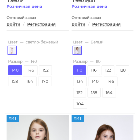
1 890
₽
1 990
₽
/шт
Розничная цена
Розничная цена
Оптовый заказ
Оптовый заказ
Войти
/
Регистрация
Войти
/
Регистрация
Цвет
—
светло-бежевый
Цвет
—
Белый
Размер
—
140
Размер
—
110
140
146
152
110
116
122
128
158
164
170
134
140
146
152
158
164
104
ХИТ
ХИТ