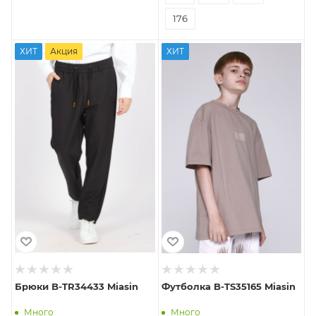
176
ХИТ
Акция
ХИТ
Брюки B-TR34433 Miasin
Футболка B-TS35165 Miasin
Много
Много