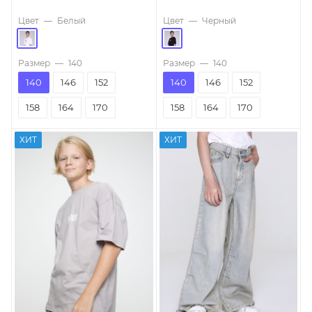
Цвет
—
Белый
Цвет
—
Черный
Размер
—
140
Размер
—
140
140
146
152
140
146
152
158
164
170
158
164
170
ХИТ
ХИТ