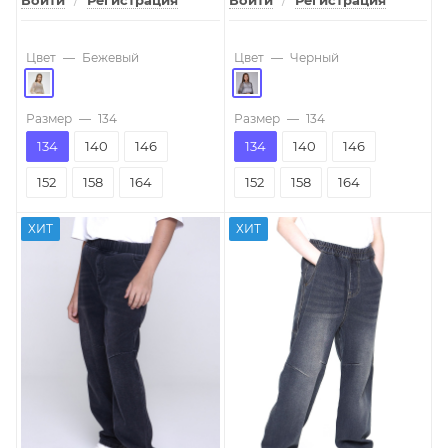
Войти
/
Регистрация
Войти
/
Регистрация
Цвет
—
Бежевый
Цвет
—
Черный
Размер
—
134
Размер
—
134
134
140
146
134
140
146
152
158
164
152
158
164
ХИТ
ХИТ