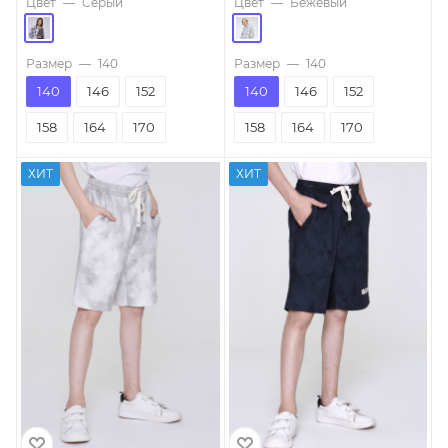
Цвет
—
Серый
Цвет
—
Бежевый
Размер
—
140
Размер
—
140
140
146
152
140
146
152
158
164
170
158
164
170
ХИТ
ХИТ