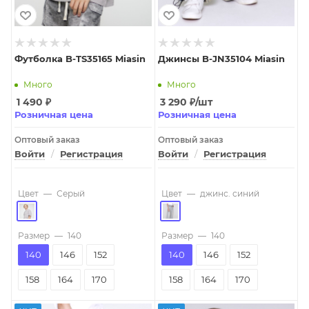
Футболка B-TS35165 Miasin
Джинсы B-JN35104 Miasin
Много
Много
1 490
₽
3 290
₽
/шт
Розничная цена
Розничная цена
Оптовый заказ
Оптовый заказ
Войти
/
Регистрация
Войти
/
Регистрация
Цвет
—
Серый
Цвет
—
джинс. синий
Размер
—
140
Размер
—
140
140
146
152
140
146
152
158
164
170
158
164
170