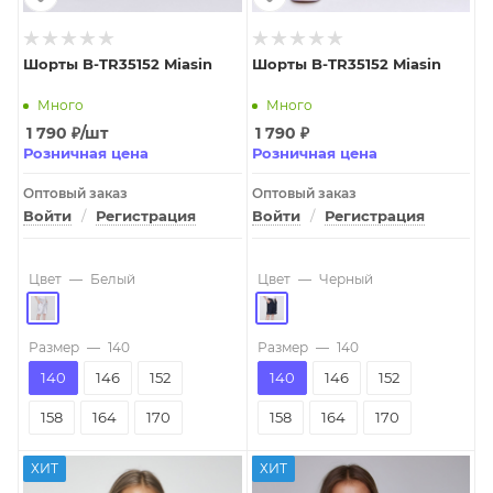
Шорты B-TR35152 Miasin
Шорты B-TR35152 Miasin
Много
Много
1 790
₽
/шт
1 790
₽
Розничная цена
Розничная цена
Оптовый заказ
Оптовый заказ
Войти
/
Регистрация
Войти
/
Регистрация
Цвет
—
Белый
Цвет
—
Черный
Размер
—
140
Размер
—
140
140
146
152
140
146
152
158
164
170
158
164
170
ХИТ
ХИТ