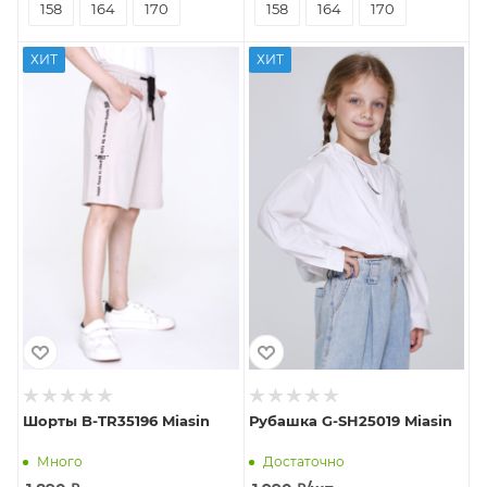
158
164
170
158
164
170
ХИТ
ХИТ
Шорты B-TR35196 Miasin
Рубашка G-SH25019 Miasin
Много
Достаточно