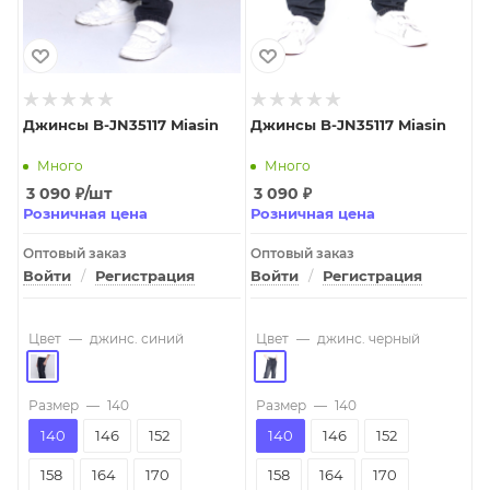
Джинсы B-JN35117 Miasin
Джинсы B-JN35117 Miasin
Много
Много
3 090
₽
/шт
3 090
₽
Розничная цена
Розничная цена
Оптовый заказ
Оптовый заказ
Войти
/
Регистрация
Войти
/
Регистрация
Цвет
—
джинс. синий
Цвет
—
джинс. черный
Размер
—
140
Размер
—
140
140
146
152
140
146
152
158
164
170
158
164
170