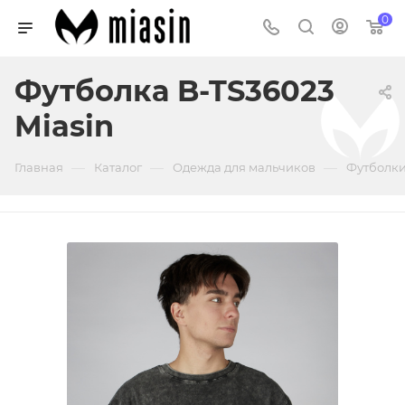
0
Футболка B-TS36023
Miasin
—
—
—
Главная
Каталог
Одежда для мальчиков
Футболки