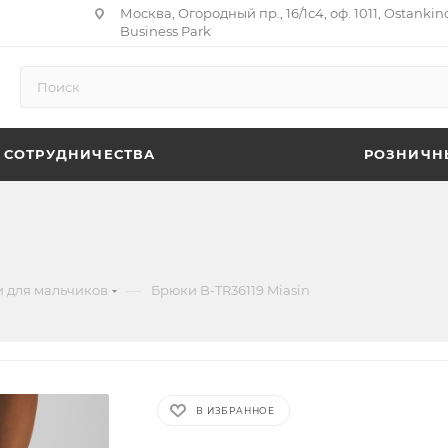
Москва, Огородный пр., 16/1с4, оф. 1011, Ostankin
Business Park
 СОТРУДНИЧЕСТВА
РОЗНИЧН
—
 для мальчиков
Брюки B-TR36119 Miasin
В ИЗБРАННОЕ