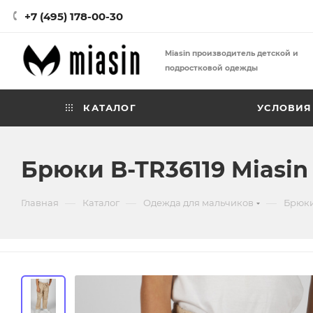
+7 (495) 178-00-30
Miasin производитель детской и
подростковой одежды
КАТАЛОГ
УСЛОВИЯ
Брюки B-TR36119 Miasin
—
—
—
Главная
Каталог
Одежда для мальчиков
Брюки