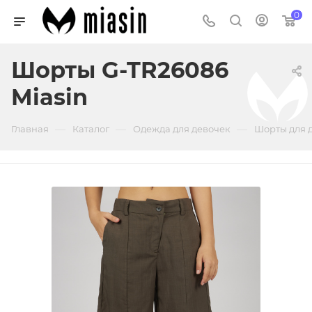
0
Шорты G-TR26086
Miasin
—
—
—
Главная
Каталог
Одежда для девочек
Шорты для 