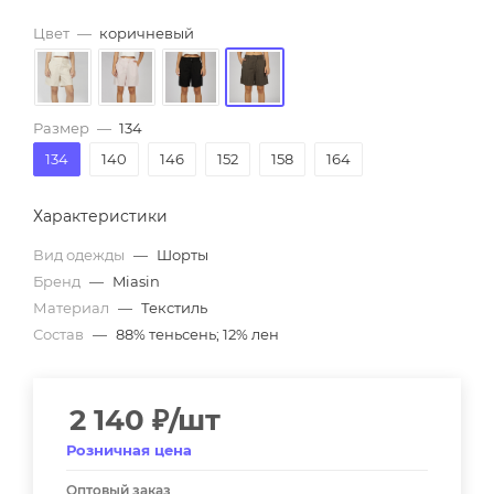
Цвет
—
коричневый
Размер
—
134
134
140
146
152
158
164
Характеристики
Вид одежды
—
Шорты
Бренд
—
Miasin
Материал
—
Текстиль
Состав
—
88% теньсень; 12% лен
2 140
₽
/шт
Розничная цена
Оптовый заказ