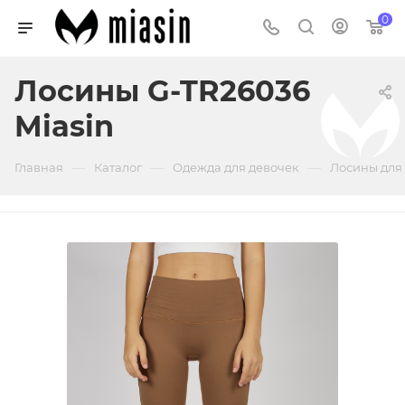
0
Лосины G-TR26036
Miasin
—
—
—
Главная
Каталог
Одежда для девочек
Лосины для