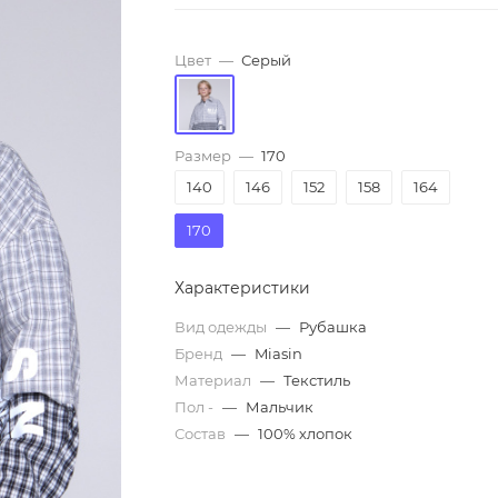
Цвет
—
Серый
Размер
—
170
140
146
152
158
164
170
Характеристики
Вид одежды
—
Рубашка
Бренд
—
Miasin
Материал
—
Текстиль
Пол -
—
Мальчик
Состав
—
100% хлопок