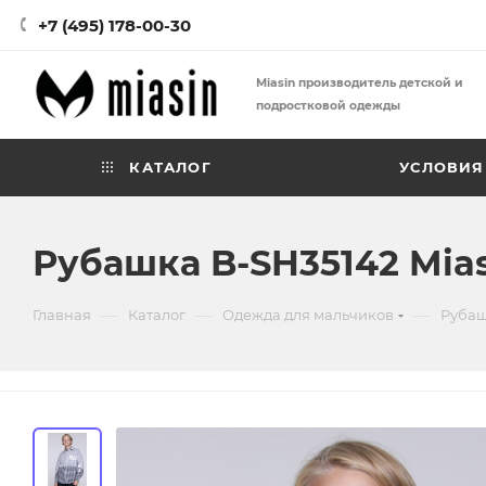
+7 (495) 178-00-30
Miasin производитель детской и
подростковой одежды
КАТАЛОГ
УСЛОВИЯ
Рубашка B-SH35142 Mia
—
—
—
Главная
Каталог
Одежда для мальчиков
Рубаш