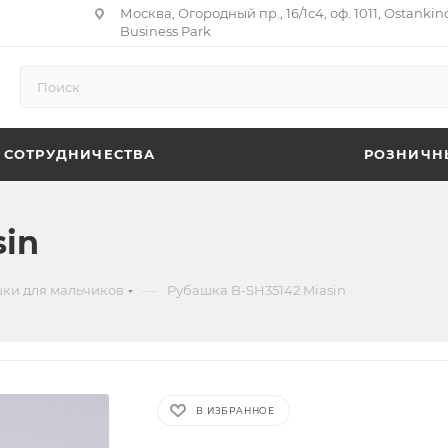
Москва, Огородный пр., 16/1с4, оф. 1011, Ostankin
Business Park
 СОТРУДНИЧЕСТВА
РОЗНИЧН
sin
—
ки для мальчиков
Рубашка B-SH35142 Miasin
В ИЗБРАННОЕ