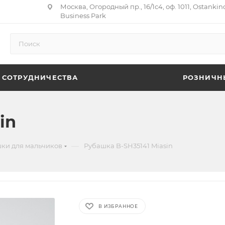
Москва, Огородный пр., 16/1с4, оф. 1011, Ostankin
Business Park
 СОТРУДНИЧЕСТВА
РОЗНИЧН
in
—
ки для мальчиков
Рубашка B-SH35141 Miasin
В ИЗБРАННОЕ