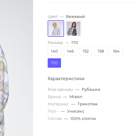
Цвет
—
Бежевый
Размер
—
170
140
146
152
158
164
170
Характеристики
Вид одежды
—
Рубашка
Бренд
—
Miasin
Материал
—
Трикотаж
Пол -
—
Унисекс
Состав
—
100% хлопок