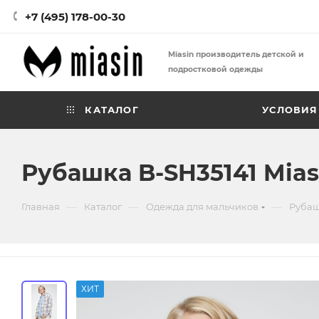
+7 (495) 178-00-30
Miasin производитель детской и
подростковой одежды
КАТАЛОГ
УСЛОВИЯ
Рубашка B-SH35141 Mias
—
—
—
Главная
Каталог
Одежда для мальчиков
Рубаш
ХИТ