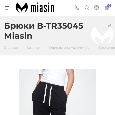
0
Брюки B-TR35045
Miasin
—
—
—
Главная
Каталог
Одежда для мальчиков
Брюки дл