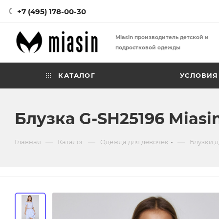
+7 (495) 178-00-30
Miasin производитель детской и
подростковой одежды
КАТАЛОГ
УСЛОВИЯ
Блузка G-SH25196 Miasi
—
—
—
Главная
Каталог
Одежда для девочек
Блузки д