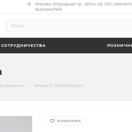
Москва, Огородный пр., 16/1с4, оф. 1011, Ostankin
Business Park
 СОТРУДНИЧЕСТВА
РОЗНИЧН
n
—
ля девочек
Блузка G-SH25196 Miasin
В ИЗБРАННОЕ