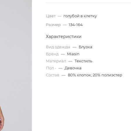
Цвет
—
голубой в клетку
Размер
—
134-164
Характеристики
Вид одежды
—
Блузка
Бренд
—
Miasin
Материал
—
Текстиль
Пол -
—
Девочка
Состав
—
80% хлопок; 20% полиэстер