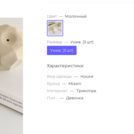
Цвет
—
Молочный
Размер
—
Унив. (3 шт)
Унив. (3 шт)
Характеристики
Вид одежды
—
Носки
Бренд
—
Miasin
Материал
—
Трикотаж
Пол -
—
Девочка