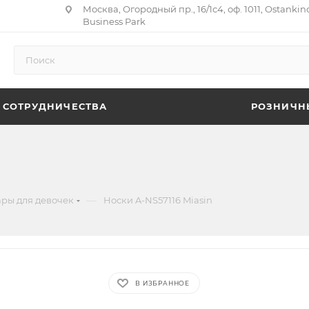
Москва, Огородный пр., 16/1с4, оф. 1011, Ostankin
Business Park
 СОТРУДНИЧЕСТВА
РОЗНИЧН
—
ары для девочек
Носки A-NS57116 Miasin
В ИЗБРАННОЕ