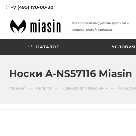
+7 (495) 178-00-30
Miasin производитель детской и
подростковой одежды
КАТАЛОГ
УСЛОВИЯ
Носки A-NS57116 Miasin
—
—
—
Главная
Каталог
Одежда для девочек
Аксессу