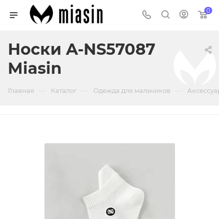
0
Носки A-NS57087
Miasin
—
—
—
Главная
Каталог
Одежда для мальчиков
Аксессуа