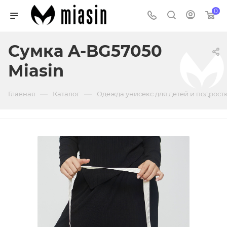
0
Сумка A-BG57050
Miasin
—
—
Главная
Каталог
Одежда унисекс для детей и подрост