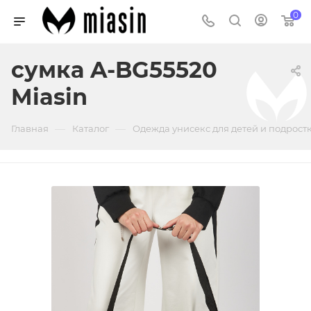
0
сумка A-BG55520
Miasin
—
—
Главная
Каталог
Одежда унисекс для детей и подрост