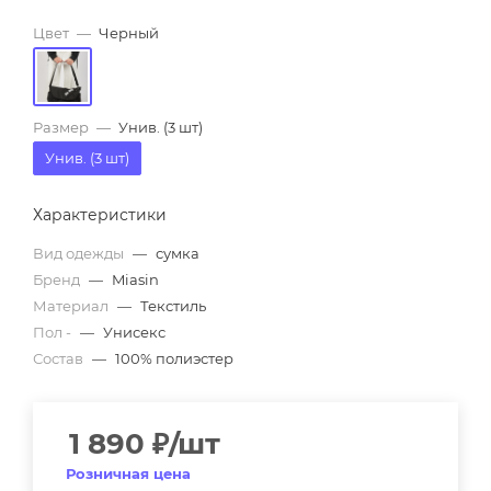
Цвет
—
Черный
Размер
—
Унив. (3 шт)
Унив. (3 шт)
Характеристики
Вид одежды
—
сумка
Бренд
—
Miasin
Материал
—
Текстиль
Пол -
—
Унисекс
Состав
—
100% полиэстер
1 890
₽
/шт
Розничная цена