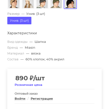
Размер
—
Унив. (3 шт)
Унив. (3 шт)
Характеристики
Вид одежды
—
Шапка
Бренд
—
Miasin
Материал
—
вязка
Состав
—
60% хлопок; 40% акрил
890
₽
/шт
Розничная цена
Оптовый заказ
Войти
/
Регистрация