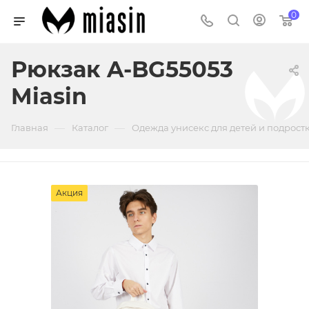
0
Рюкзак A-BG55053
Miasin
—
—
Главная
Каталог
Одежда унисекс для детей и подрост
Акция