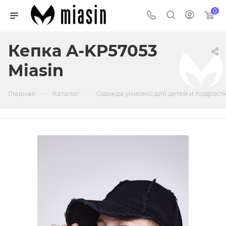
0
Кепка A-KP57053
Miasin
—
—
Главная
Каталог
Одежда унисекс для детей и подрост