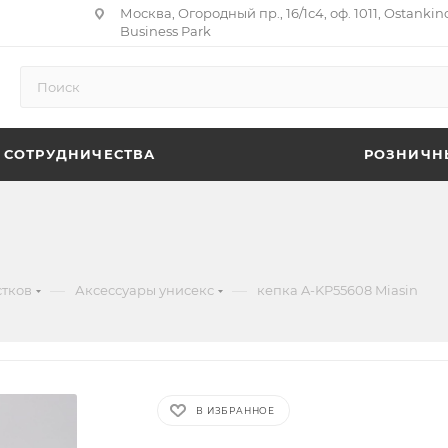
Москва, Огородный пр., 16/1с4, оф. 1011, Ostankin
Business Park
 СОТРУДНИЧЕСТВА
РОЗНИЧН
—
—
стков
Аксессуары унисекс
кепка A-KP55608 Miasin
В ИЗБРАННОЕ