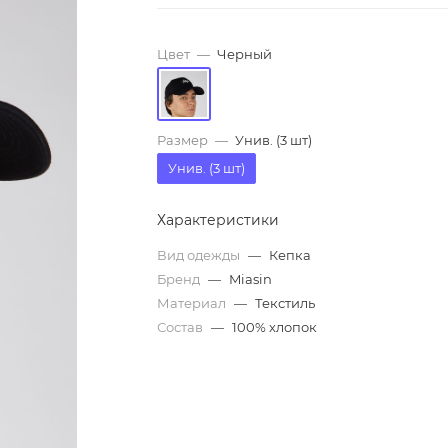
Цвет
—
Черный
Размер
—
Унив. (3 шт)
Унив. (3 шт)
Характеристики
Вид одежды
—
Кепка
Бренд
—
Miasin
Материал
—
Текстиль
Состав
—
100% хлопок