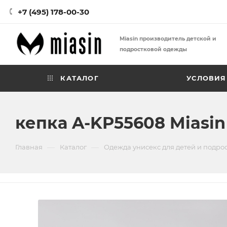
+7 (495) 178-00-30
Miasin производитель детской и
подростковой одежды
КАТАЛОГ
УСЛОВИЯ
кепка A-KP55608 Miasin
—
—
Главная
Каталог
Одежда унисекс для детей и подро