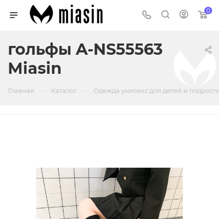
0
гольфы A-NS55563
Miasin
—
—
Главная
Каталог
Одежда унисекс для детей и подрост