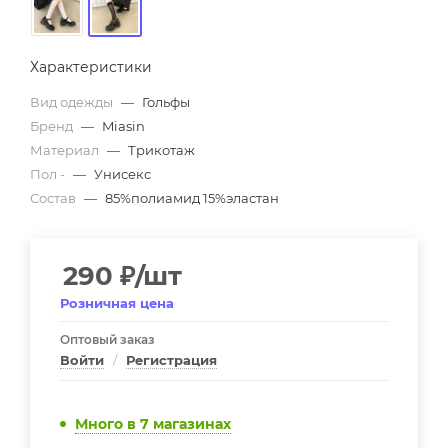
Характеристики
Вид одежды
—
Гольфы
Бренд
—
Miasin
Материал
—
Трикотаж
Пол -
—
Унисекс
Состав
—
85%полиамид 15%эластан
290
₽
/шт
Розничная цена
Оптовый заказ
Войти
/
Регистрация
Много
в 7 магазинах