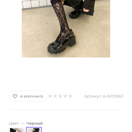
Артикул:
A-NS55563
В ИЗБРАННОЕ
Цвет
—
Черный