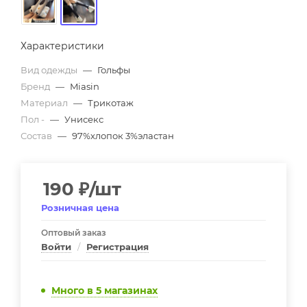
Характеристики
Вид одежды
—
Гольфы
Бренд
—
Miasin
Материал
—
Трикотаж
Пол -
—
Унисекс
Состав
—
97%хлопок 3%эластан
190
₽
/шт
Розничная цена
Оптовый заказ
Войти
/
Регистрация
Много
в 5 магазинах