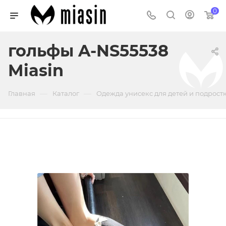
0
гольфы A-NS55538
Miasin
—
—
Главная
Каталог
Одежда унисекс для детей и подрост