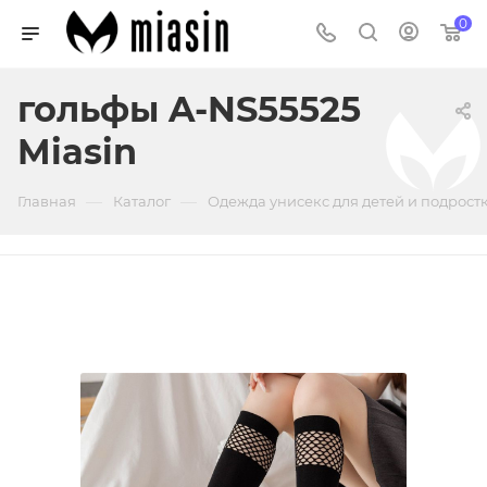
0
гольфы A-NS55525
Miasin
—
—
Главная
Каталог
Одежда унисекс для детей и подрост