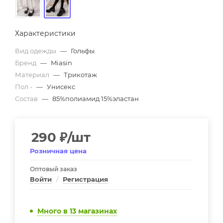
Характеристики
Вид одежды
—
Гольфы
Бренд
—
Miasin
Материал
—
Трикотаж
Пол -
—
Унисекс
Состав
—
85%полиамид 15%эластан
290
₽
/шт
Розничная цена
Оптовый заказ
Войти
/
Регистрация
Много
в 13 магазинах