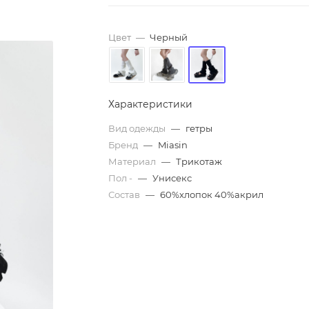
Цвет
—
Черный
Характеристики
Вид одежды
—
гетры
Бренд
—
Miasin
Материал
—
Трикотаж
Пол -
—
Унисекс
Состав
—
60%хлопок 40%акрил