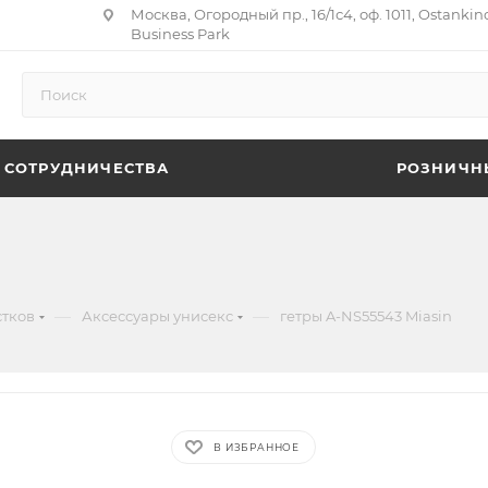
Москва, Огородный пр., 16/1с4, оф. 1011, Ostankin
Business Park
 СОТРУДНИЧЕСТВА
РОЗНИЧН
—
—
стков
Аксессуары унисекс
гетры A-NS55543 Miasin
В ИЗБРАННОЕ