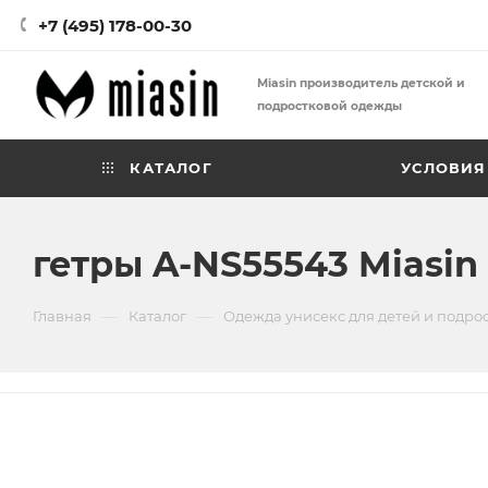
+7 (495) 178-00-30
Miasin производитель детской и
подростковой одежды
КАТАЛОГ
УСЛОВИЯ
гетры A-NS55543 Miasin
—
—
Главная
Каталог
Одежда унисекс для детей и подро