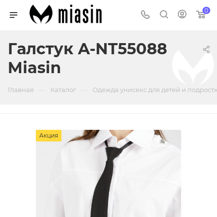
0
Галстук A-NT55088
Miasin
—
—
Главная
Каталог
Одежда унисекс для детей и подрост
Акция