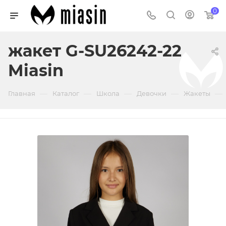
0
жакет G-SU26242-22
Miasin
—
—
—
—
—
Главная
Каталог
Школа
Девочки
Жакеты