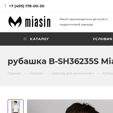
+7 (495) 178-00-30
Miasin производитель детской и
подростковой одежды
КАТАЛОГ
УСЛОВИЯ
рубашка B-SH36235S Mi
—
—
—
Главная
Каталог
Одежда для мальчиков
Рубаш