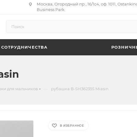
Москва, Огородный пр., 16/1с4, оф. 1011, Ostankin
Business Park
 СОТРУДНИЧЕСТВА
РОЗНИЧН
asin
—
ки для мальчиков
рубашка B-SH36235S Miasin
В ИЗБРАННОЕ