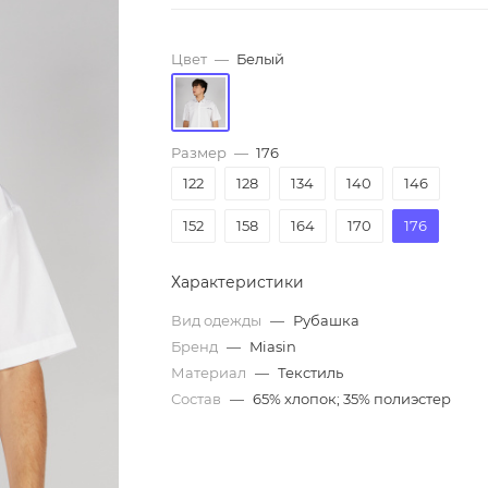
Цвет
—
Белый
Размер
—
176
122
128
134
140
146
152
158
164
170
176
Характеристики
Вид одежды
—
Рубашка
Бренд
—
Miasin
Материал
—
Текстиль
Состав
—
65% хлопок; 35% полиэстер