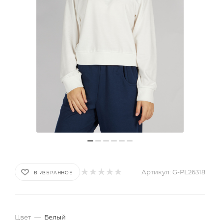
Артикул:
G-PL26318
В ИЗБРАННОЕ
Цвет
—
Белый