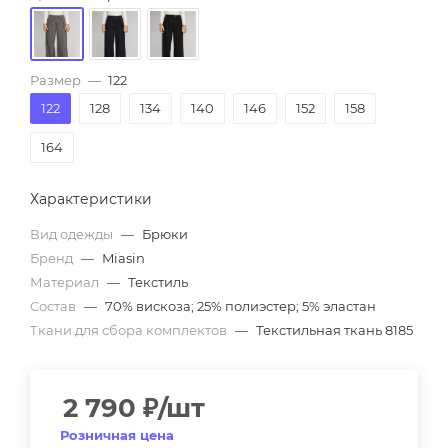
Размер
—
122
122
128
134
140
146
152
158
164
Характеристики
Вид одежды
—
Брюки
Бренд
—
Miasin
Материал
—
Текстиль
Состав
—
70% вискоза; 25% полиэстер; 5% эластан
Ткани для сбора комплектов
—
Текстильная ткань 8185
2 790
₽
/шт
Розничная цена