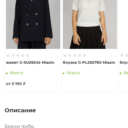
жакет G-SU26242 Miasin
блузка G-PL26278S Miasin
блу
Много
Много
М
от
5 190 ₽
Описание
Брюки трубы