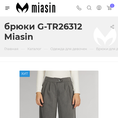
0
брюки G-TR26312
Miasin
—
—
—
Главная
Каталог
Одежда для девочек
Брюки для 
ХИТ