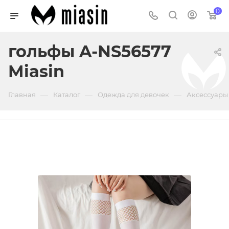
0
гольфы A-NS56577
Miasin
—
—
—
Главная
Каталог
Одежда для девочек
Аксессуары