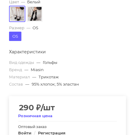
Цвет
—
Белый
Размер
—
OS
OS
Характеристики
Вид одежды
—
Гольфы
Бренд
—
Miasin
Материал
—
Трикотаж
Состав
—
95% хлопок; 5% эластан
290
₽
/шт
Розничная цена
Оптовый заказ
Войти
/
Регистрация