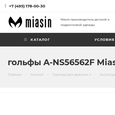
+7 (495) 178-00-30
Miasin производитель детской и
подростковой одежды
КАТАЛОГ
УСЛОВИЯ
гольфы A-NS56562F Mia
—
—
—
Главная
Каталог
Одежда для девочек
Аксессу