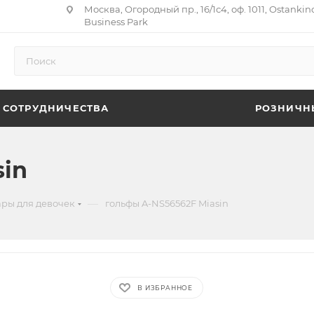
Москва, Огородный пр., 16/1с4, оф. 1011, Ostankin
Business Park
 СОТРУДНИЧЕСТВА
РОЗНИЧН
sin
—
ары для девочек
гольфы A-NS56562F Miasin
В ИЗБРАННОЕ