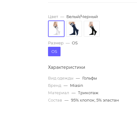
Цвет
—
Белый/Черный
Размер
—
OS
OS
Характеристики
Вид одежды
—
Гольфы
Бренд
—
Miasin
Материал
—
Трикотаж
Состав
—
95% хлопок; 5% эластан