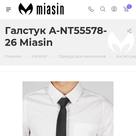
0
Галстук A-NT55578-
26 Miasin
—
—
—
Главная
Каталог
Одежда для мальчиков
Аксессуа