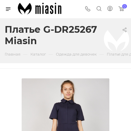
0
Платье G-DR25267
Miasin
—
—
—
Главная
Каталог
Одежда для девочек
Платья для 