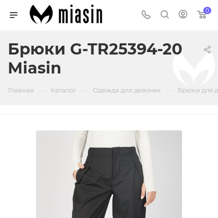
0
Брюки G-TR25394-20
Miasin
—
—
—
Главная
Каталог
Одежда для девочек
Брюки для 