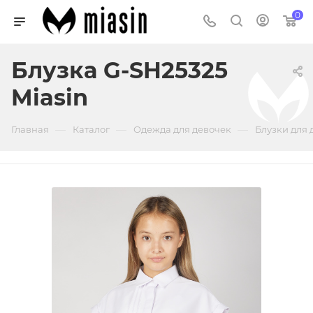
0
Блузка G-SH25325
Miasin
—
—
—
Главная
Каталог
Одежда для девочек
Блузки для 