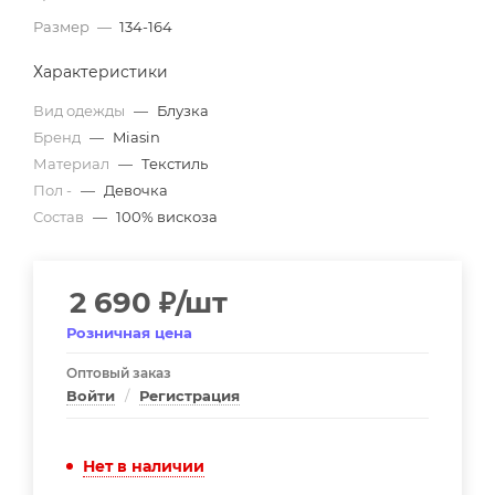
Размер
—
134-164
Характеристики
Вид одежды
—
Блузка
Бренд
—
Miasin
Материал
—
Текстиль
Пол -
—
Девочка
Состав
—
100% вискоза
2 690
₽
/шт
Розничная цена
Оптовый заказ
Войти
/
Регистрация
Нет в наличии