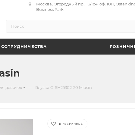
Москва, Огородный пр., 16/1с4, оф. 1011, Ostankin
Business Park
 СОТРУДНИЧЕСТВА
РОЗНИЧН
asin
—
ля девочек
Блузка G-SH25302-20 Miasin
В ИЗБРАННОЕ