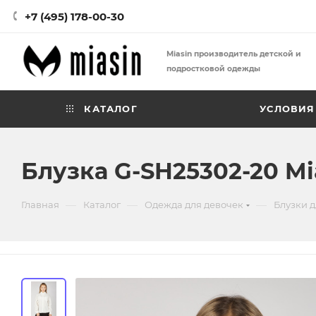
+7 (495) 178-00-30
Miasin производитель детской и
подростковой одежды
КАТАЛОГ
УСЛОВИЯ
Блузка G-SH25302-20 Mi
—
—
—
Главная
Каталог
Одежда для девочек
Блузки д