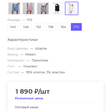
Размер
—
170
140
146
152
158
164
170
Характеристики
Вид одежды
—
Шорты
Бренд
—
Miasin
Материал
—
Трикотаж
Пол -
—
Унисекс
Состав
—
95% хлопок; 5% эластан
1 890
₽
/шт
Розничная цена
Оптовый заказ