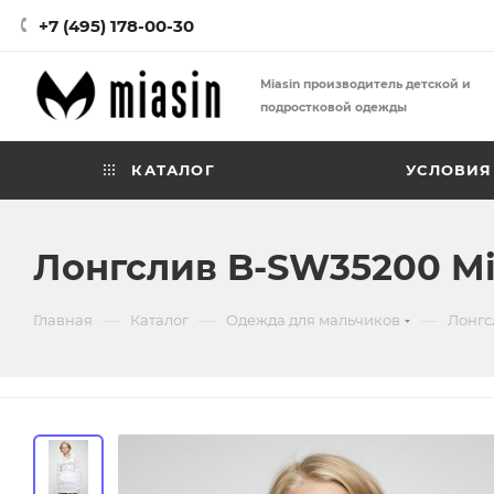
+7 (495) 178-00-30
Miasin производитель детской и
подростковой одежды
КАТАЛОГ
УСЛОВИЯ
Лонгслив B-SW35200 Mi
—
—
—
Главная
Каталог
Одежда для мальчиков
Лонгс