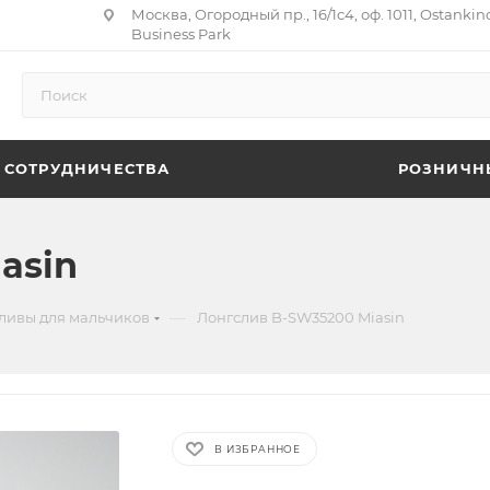
Москва, Огородный пр., 16/1с4, оф. 1011, Ostankin
Business Park
 СОТРУДНИЧЕСТВА
РОЗНИЧН
asin
—
ливы для мальчиков
Лонгслив B-SW35200 Miasin
В ИЗБРАННОЕ