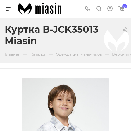
0
Куртка B-JCK35013
Miasin
—
—
—
Главная
Каталог
Одежда для мальчиков
Верхняя 