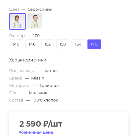
Цвет
—
Серо-синий
Размер
—
170
140
146
152
158
164
170
Характеристики
Вид одежды
—
Куртка
Бренд
—
Miasin
Материал
—
Трикотаж
Пол -
—
Мальчик
Состав
—
100% хлопок
2 590
₽
/шт
Розничная цена