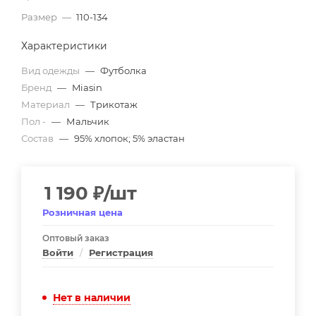
Размер
—
110-134
Характеристики
Вид одежды
—
Футболка
Бренд
—
Miasin
Материал
—
Трикотаж
Пол -
—
Мальчик
Состав
—
95% хлопок; 5% эластан
1 190
₽
/шт
Розничная цена
Оптовый заказ
Войти
/
Регистрация
Нет в наличии