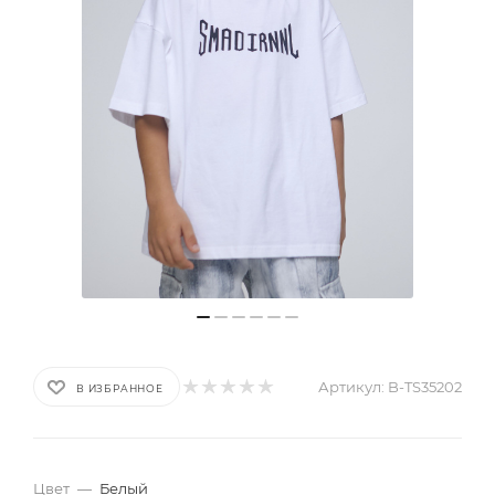
Артикул:
B-TS35202
В ИЗБРАННОЕ
Цвет
—
Белый