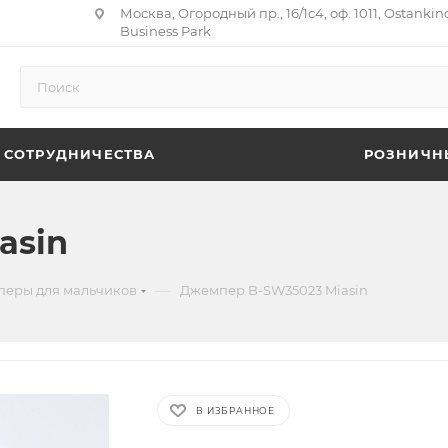
Москва, Огородный пр., 16/1с4, оф. 1011, Ostankin
Business Park
 СОТРУДНИЧЕСТВА
РОЗНИЧН
asin
—
еры для мальчиков
Джемпер B-SW35023 Miasin
В ИЗБРАННОЕ