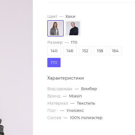
Цвет
—
Хаки
Размер
—
170
140
146
152
158
164
170
Характеристики
Вид одежды
—
Бомбер
Бренд
—
Miasin
Материал
—
Текстиль
Пол -
—
Унисекс
Состав
—
100% полиэстер