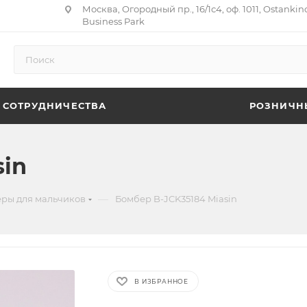
Москва, Огородный пр., 16/1с4, оф. 1011, Ostankin
Business Park
 СОТРУДНИЧЕСТВА
РОЗНИЧН
sin
—
ры для мальчиков
Бомбер B-JCK35184 Miasin
В ИЗБРАННОЕ