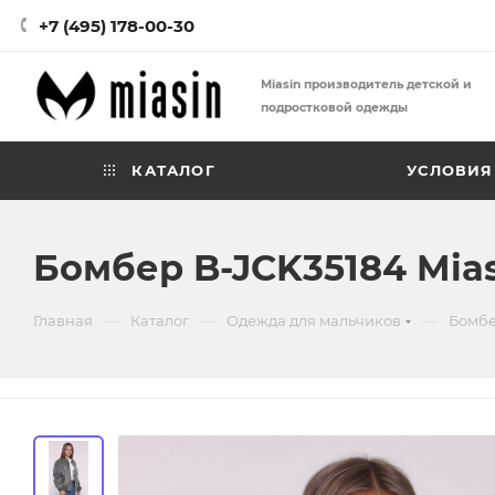
+7 (495) 178-00-30
Miasin производитель детской и
подростковой одежды
КАТАЛОГ
УСЛОВИЯ
Бомбер B-JCK35184 Mia
—
—
—
Главная
Каталог
Одежда для мальчиков
Бомбе