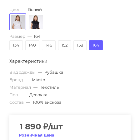
Цвет
—
Белый
Размер
—
164
134
140
146
152
158
164
Характеристики
Вид одежды
—
Рубашка
Бренд
—
Miasin
Материал
—
Текстиль
Пол -
—
Девочка
Состав
—
100% вискоза
1 890
₽
/шт
Розничная цена