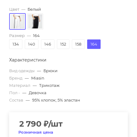
Цвет
—
Белый
Размер
—
164
134
140
146
152
158
164
Характеристики
Вид одежды
—
Брюки
Бренд
—
Miasin
Материал
—
Трикотаж
Пол -
—
Девочка
Состав
—
95% хлопок; 5% эластан
2 790
₽
/шт
Розничная цена