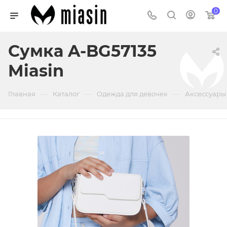
0
Сумка A-BG57135
Miasin
—
—
—
Главная
Каталог
Одежда для девочек
Аксессуары