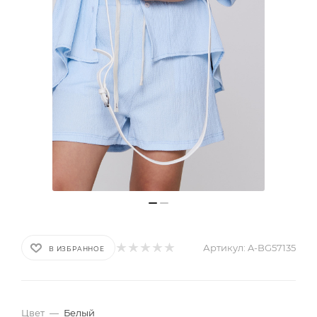
Артикул:
A-BG57135
В ИЗБРАННОЕ
Цвет
—
Белый