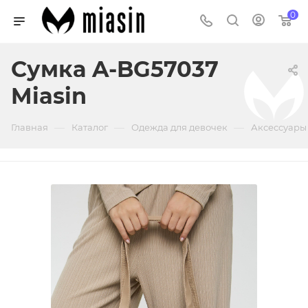
0
Сумка A-BG57037
Miasin
—
—
—
Главная
Каталог
Одежда для девочек
Аксессуары