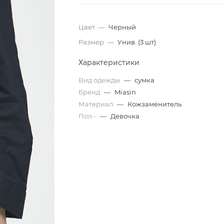
Цвет
—
Черный
Размер
—
Унив. (3 шт)
Характеристики
Вид одежды
—
сумка
Бренд
—
Miasin
Материал
—
Кожзаменитель
Пол -
—
Девочка