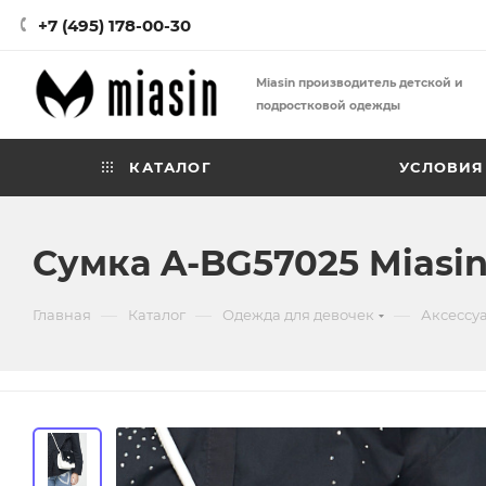
+7 (495) 178-00-30
Miasin производитель детской и
подростковой одежды
КАТАЛОГ
УСЛОВИЯ
Сумка A-BG57025 Miasi
—
—
—
Главная
Каталог
Одежда для девочек
Аксессу