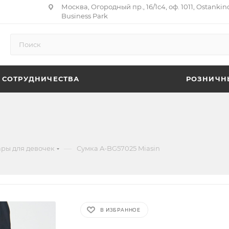
Москва, Огородный пр., 16/1с4, оф. 1011, Ostankin
Business Park
 СОТРУДНИЧЕСТВА
РОЗНИЧН
n
—
ары для девочек
Сумка A-BG57025 Miasin
В ИЗБРАННОЕ