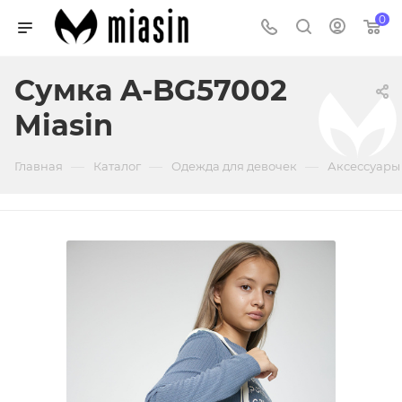
0
Сумка A-BG57002
Miasin
—
—
—
Главная
Каталог
Одежда для девочек
Аксессуары