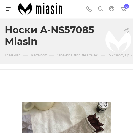
0
Носки A-NS57085
Miasin
—
—
—
Главная
Каталог
Одежда для девочек
Аксессуары