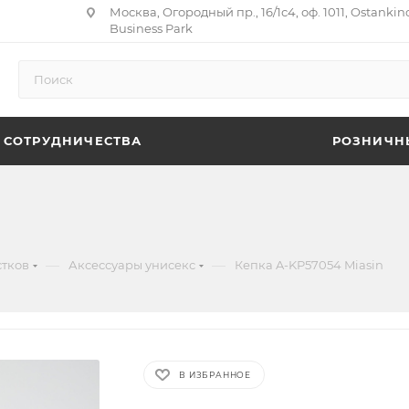
Москва, Огородный пр., 16/1с4, оф. 1011, Ostankin
Business Park
 СОТРУДНИЧЕСТВА
РОЗНИЧН
—
—
стков
Аксессуары унисекс
Кепка A-KP57054 Miasin
В ИЗБРАННОЕ