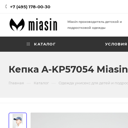
+7 (495) 178-00-30
Miasin производитель детской и
подростковой одежды
КАТАЛОГ
УСЛОВИЯ
Кепка A-KP57054 Miasin
—
—
Главная
Каталог
Одежда унисекс для детей и подро