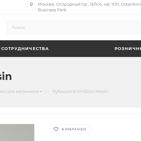
Москва, Огородный пр., 16/1с4, оф. 1011, Ostankin
Business Park
 СОТРУДНИЧЕСТВА
РОЗНИЧН
in
—
ки для мальчиков
Рубашка B-SH35241 Miasin
В ИЗБРАННОЕ