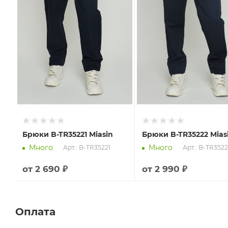
Брюки B-TR35221 Miasin
Брюки B-TR35222 Mias
Много
Много
Арт.: B-TR35221
Арт.: B-TR352
от
2 690 ₽
от
2 990 ₽
Оплата