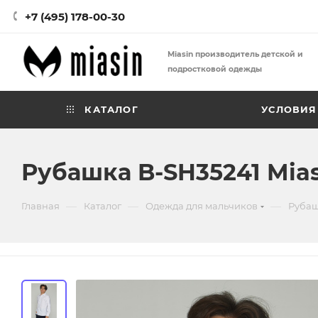
+7 (495) 178-00-30
Miasin производитель детской и
подростковой одежды
КАТАЛОГ
УСЛОВИЯ
Рубашка B-SH35241 Mias
—
—
—
Главная
Каталог
Одежда для мальчиков
Рубаш