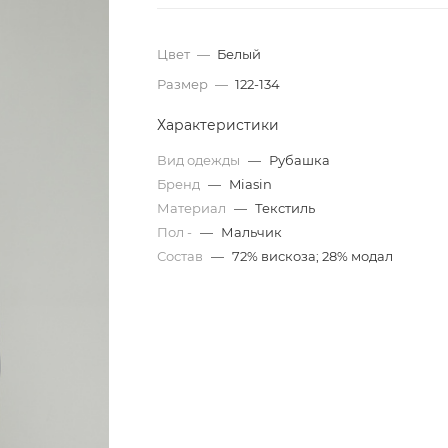
Цвет
—
Белый
Размер
—
122-134
Характеристики
Вид одежды
—
Рубашка
Бренд
—
Miasin
Материал
—
Текстиль
Пол -
—
Мальчик
Состав
—
72% вискоза; 28% модал