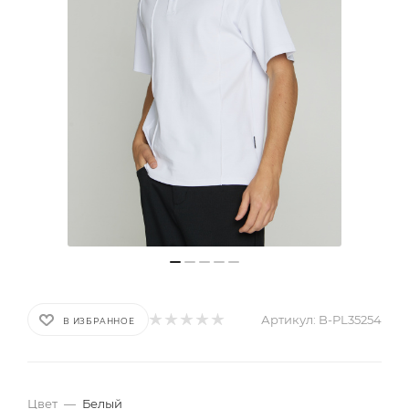
Артикул:
B-PL35254
В ИЗБРАННОЕ
Цвет
—
Белый